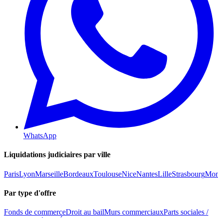
WhatsApp
Liquidations judiciaires par ville
Paris
Lyon
Marseille
Bordeaux
Toulouse
Nice
Nantes
Lille
Strasbourg
Mont
Par type d'offre
Fonds de commerce
Droit au bail
Murs commerciaux
Parts sociales /