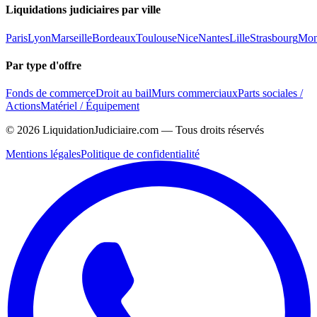
Liquidations judiciaires par ville
Paris
Lyon
Marseille
Bordeaux
Toulouse
Nice
Nantes
Lille
Strasbourg
Mont
Par type d'offre
Fonds de commerce
Droit au bail
Murs commerciaux
Parts sociales /
Actions
Matériel / Équipement
©
2026
LiquidationJudiciaire.com — Tous droits réservés
Mentions légales
Politique de confidentialité