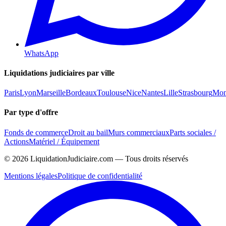
WhatsApp
Liquidations judiciaires par ville
Paris
Lyon
Marseille
Bordeaux
Toulouse
Nice
Nantes
Lille
Strasbourg
Mont
Par type d'offre
Fonds de commerce
Droit au bail
Murs commerciaux
Parts sociales /
Actions
Matériel / Équipement
©
2026
LiquidationJudiciaire.com — Tous droits réservés
Mentions légales
Politique de confidentialité