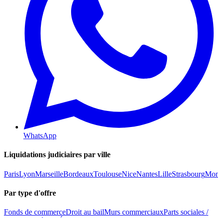
WhatsApp
Liquidations judiciaires par ville
Paris
Lyon
Marseille
Bordeaux
Toulouse
Nice
Nantes
Lille
Strasbourg
Mont
Par type d'offre
Fonds de commerce
Droit au bail
Murs commerciaux
Parts sociales /