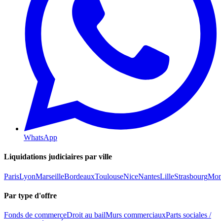
WhatsApp
Liquidations judiciaires par ville
Paris
Lyon
Marseille
Bordeaux
Toulouse
Nice
Nantes
Lille
Strasbourg
Mont
Par type d'offre
Fonds de commerce
Droit au bail
Murs commerciaux
Parts sociales /