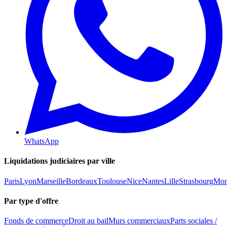
WhatsApp
Liquidations judiciaires par ville
Paris
Lyon
Marseille
Bordeaux
Toulouse
Nice
Nantes
Lille
Strasbourg
Mont
Par type d'offre
Fonds de commerce
Droit au bail
Murs commerciaux
Parts sociales /