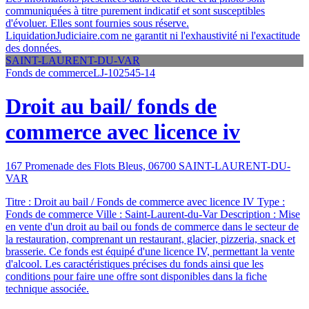
communiquées à titre purement indicatif et sont susceptibles
d'évoluer. Elles sont fournies sous réserve.
LiquidationJudiciaire.com ne garantit ni l'exhaustivité ni l'exactitude
des données.
SAINT-LAURENT-DU-VAR
Fonds de commerce
LJ-102545-14
Droit au bail/ fonds de
commerce avec licence iv
167 Promenade des Flots Bleus, 06700 SAINT-LAURENT-DU-
VAR
Titre : Droit au bail / Fonds de commerce avec licence IV Type :
Fonds de commerce Ville : Saint-Laurent-du-Var Description : Mise
en vente d'un droit au bail ou fonds de commerce dans le secteur de
la restauration, comprenant un restaurant, glacier, pizzeria, snack et
brasserie. Ce fonds est équipé d'une licence IV, permettant la vente
d'alcool. Les caractéristiques précises du fonds ainsi que les
conditions pour faire une offre sont disponibles dans la fiche
technique associée.