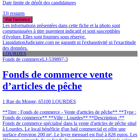
Date limite de dépôt des candidatures
33j restants
Voir l'annonce
Les informations présentées dans cette fiche et la photo sont
communiquées à titre purement indicatif et sont susceptibles
d'évoluer. Elles sont fournies sous réserve.
LiquidationJudiciaire.com ne garantit ni l'exhaustivité ni l'exactitude
des données.
LOURDES
Fonds de commerce
LJ-539897-3
Fonds de commerce vente
d’articles de pêche
1 Rue du Monge, 65100 LOURDES
**Titre : Fonds de commerce - Vente d'articles de pêche** **Type :
Fonds de commerce** **Ville : Lourdes** **Description :**
Fonds de commerce spécialisé dans la vente d'articles de pêche situé
à Lourdes. Le local bénéficie d'un bail commercial et offre une
surface d'environ 200 m². Le loyer mensuel est fixé à 828 euros. Les