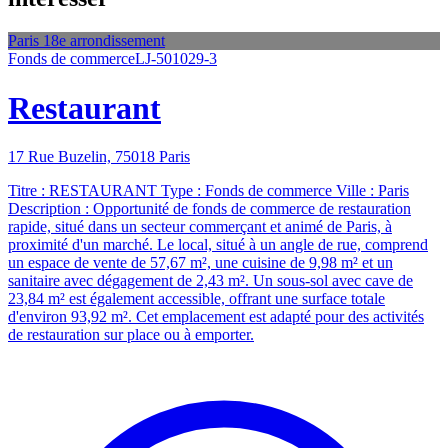
Paris 18e arrondissement
Fonds de commerce
LJ-501029-3
Restaurant
17 Rue Buzelin, 75018 Paris
Titre : RESTAURANT Type : Fonds de commerce Ville : Paris
Description : Opportunité de fonds de commerce de restauration
rapide, situé dans un secteur commerçant et animé de Paris, à
proximité d'un marché. Le local, situé à un angle de rue, comprend
un espace de vente de 57,67 m², une cuisine de 9,98 m² et un
sanitaire avec dégagement de 2,43 m². Un sous-sol avec cave de
23,84 m² est également accessible, offrant une surface totale
d'environ 93,92 m². Cet emplacement est adapté pour des activités
de restauration sur place ou à emporter.