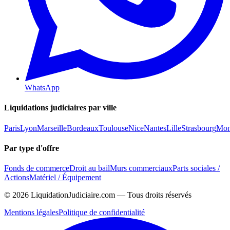
WhatsApp
Liquidations judiciaires par ville
Paris
Lyon
Marseille
Bordeaux
Toulouse
Nice
Nantes
Lille
Strasbourg
Mont
Par type d'offre
Fonds de commerce
Droit au bail
Murs commerciaux
Parts sociales /
Actions
Matériel / Équipement
©
2026
LiquidationJudiciaire.com — Tous droits réservés
Mentions légales
Politique de confidentialité