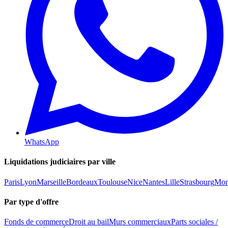
WhatsApp
Liquidations judiciaires par ville
Paris
Lyon
Marseille
Bordeaux
Toulouse
Nice
Nantes
Lille
Strasbourg
Mont
Par type d'offre
Fonds de commerce
Droit au bail
Murs commerciaux
Parts sociales /