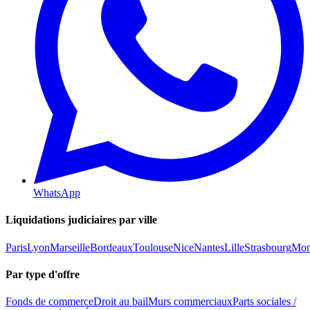
WhatsApp
Liquidations judiciaires par ville
Paris
Lyon
Marseille
Bordeaux
Toulouse
Nice
Nantes
Lille
Strasbourg
Mont
Par type d'offre
Fonds de commerce
Droit au bail
Murs commerciaux
Parts sociales /