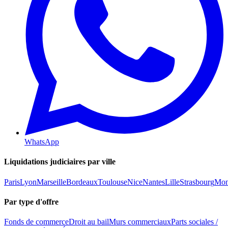
WhatsApp
Liquidations judiciaires par ville
Paris
Lyon
Marseille
Bordeaux
Toulouse
Nice
Nantes
Lille
Strasbourg
Mont
Par type d'offre
Fonds de commerce
Droit au bail
Murs commerciaux
Parts sociales /