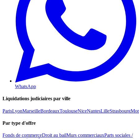
WhatsApp
Liquidations judiciaires par ville
Paris
Lyon
Marseille
Bordeaux
Toulouse
Nice
Nantes
Lille
Strasbourg
Mont
Par type d'offre
Fonds de commerce
Droit au bail
Murs commerciaux
Parts sociales /