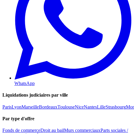
WhatsApp
Liquidations judiciaires par ville
Paris
Lyon
Marseille
Bordeaux
Toulouse
Nice
Nantes
Lille
Strasbourg
Mont
Par type d'offre
Fonds de commerce
Droit au bail
Murs commerciaux
Parts sociales /