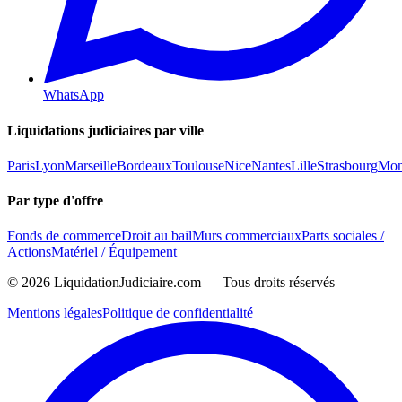
WhatsApp
Liquidations judiciaires par ville
Paris
Lyon
Marseille
Bordeaux
Toulouse
Nice
Nantes
Lille
Strasbourg
Mont
Par type d'offre
Fonds de commerce
Droit au bail
Murs commerciaux
Parts sociales /
Actions
Matériel / Équipement
©
2026
LiquidationJudiciaire.com — Tous droits réservés
Mentions légales
Politique de confidentialité