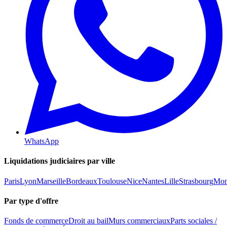
WhatsApp
Liquidations judiciaires par ville
Paris
Lyon
Marseille
Bordeaux
Toulouse
Nice
Nantes
Lille
Strasbourg
Mont
Par type d'offre
Fonds de commerce
Droit au bail
Murs commerciaux
Parts sociales /