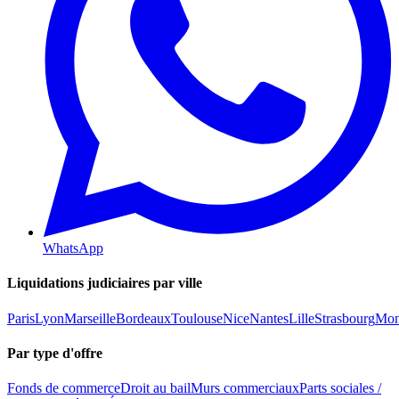
WhatsApp
Liquidations judiciaires par ville
Paris
Lyon
Marseille
Bordeaux
Toulouse
Nice
Nantes
Lille
Strasbourg
Mont
Par type d'offre
Fonds de commerce
Droit au bail
Murs commerciaux
Parts sociales /