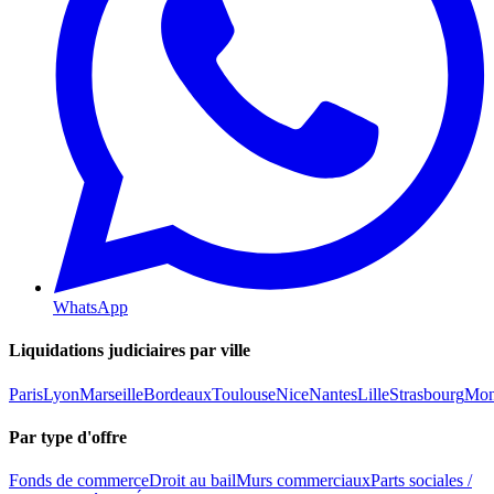
WhatsApp
Liquidations judiciaires par ville
Paris
Lyon
Marseille
Bordeaux
Toulouse
Nice
Nantes
Lille
Strasbourg
Mont
Par type d'offre
Fonds de commerce
Droit au bail
Murs commerciaux
Parts sociales /