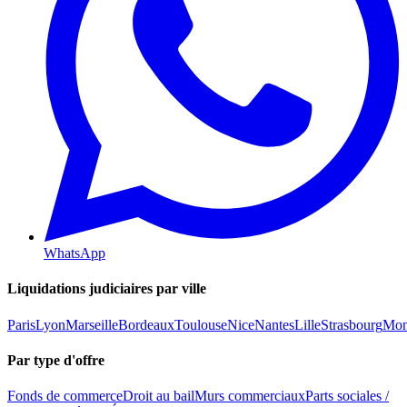
WhatsApp
Liquidations judiciaires par ville
Paris
Lyon
Marseille
Bordeaux
Toulouse
Nice
Nantes
Lille
Strasbourg
Mont
Par type d'offre
Fonds de commerce
Droit au bail
Murs commerciaux
Parts sociales /