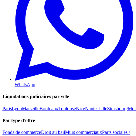
WhatsApp
Liquidations judiciaires par ville
Paris
Lyon
Marseille
Bordeaux
Toulouse
Nice
Nantes
Lille
Strasbourg
Mont
Par type d'offre
Fonds de commerce
Droit au bail
Murs commerciaux
Parts sociales /