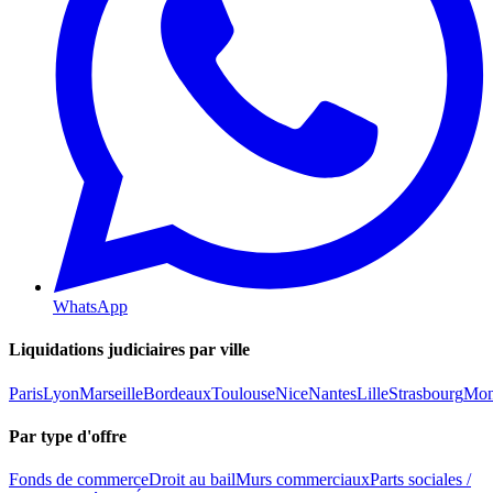
WhatsApp
Liquidations judiciaires par ville
Paris
Lyon
Marseille
Bordeaux
Toulouse
Nice
Nantes
Lille
Strasbourg
Mont
Par type d'offre
Fonds de commerce
Droit au bail
Murs commerciaux
Parts sociales /