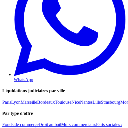
WhatsApp
Liquidations judiciaires par ville
Paris
Lyon
Marseille
Bordeaux
Toulouse
Nice
Nantes
Lille
Strasbourg
Mont
Par type d'offre
Fonds de commerce
Droit au bail
Murs commerciaux
Parts sociales /