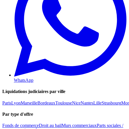
WhatsApp
Liquidations judiciaires par ville
Paris
Lyon
Marseille
Bordeaux
Toulouse
Nice
Nantes
Lille
Strasbourg
Mont
Par type d'offre
Fonds de commerce
Droit au bail
Murs commerciaux
Parts sociales /