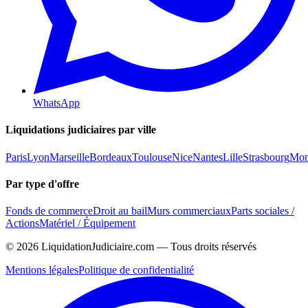
WhatsApp
Liquidations judiciaires par ville
Paris
Lyon
Marseille
Bordeaux
Toulouse
Nice
Nantes
Lille
Strasbourg
Mont
Par type d'offre
Fonds de commerce
Droit au bail
Murs commerciaux
Parts sociales /
Actions
Matériel / Équipement
©
2026
LiquidationJudiciaire.com — Tous droits réservés
Mentions légales
Politique de confidentialité