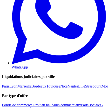
WhatsApp
Liquidations judiciaires par ville
Paris
Lyon
Marseille
Bordeaux
Toulouse
Nice
Nantes
Lille
Strasbourg
Mont
Par type d'offre
Fonds de commerce
Droit au bail
Murs commerciaux
Parts sociales /