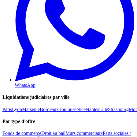
WhatsApp
Liquidations judiciaires par ville
Paris
Lyon
Marseille
Bordeaux
Toulouse
Nice
Nantes
Lille
Strasbourg
Mont
Par type d'offre
Fonds de commerce
Droit au bail
Murs commerciaux
Parts sociales /