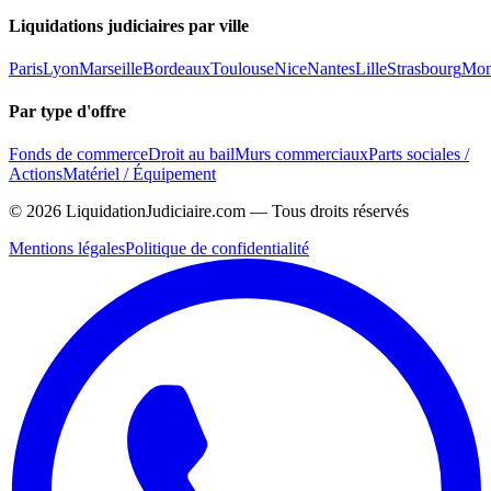
Liquidations judiciaires par ville
Paris
Lyon
Marseille
Bordeaux
Toulouse
Nice
Nantes
Lille
Strasbourg
Mont
Par type d'offre
Fonds de commerce
Droit au bail
Murs commerciaux
Parts sociales /
Actions
Matériel / Équipement
©
2026
LiquidationJudiciaire.com — Tous droits réservés
Mentions légales
Politique de confidentialité