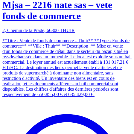
Mjsa – 2216 nate sas – vete
fonds de commerce
2, Chemin de la Prade, 66300 THUIR
**Titre : Vente de fonds de commerce - Thuir** **Type : Fonds de
commerce** **Ville : Thuir** **Description :** Mise en vente
d'un fonds de commerce de détail dans le secteur du bazar, situé en
rez-de-chaussée dans un immeuble. Le local est exploité sous un bail
commercial. Le loyer annuel est actuellement établi à 131.017,21 €
HT/HC. La destination des lieux permet la vente d'articles et de
produits de supermarché à dominante non alimentaire, sans
restriction d'activité. Un inventaire des biens est en cours de
réalisation, et les documents afférents au bail commercial sont
disponibles. Les chiffres d'affaires des dernières périodes sont
respectivement de 650.855,00 € et 635.429,00 €.