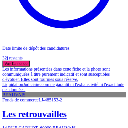
Date limite de dépôt des candidatures
32j restants
Voir l'annonce
Les informations présentées dans cette fiche et la photo sont
communiquées à titre purement indicatif et sont susceptibles
d'évoluer. Elles sont fournies sous réserve.
LiquidationJudiciaire.com ne garantit ni l'exhaustivité ni l'exactitude
des données.
BEAUVAIS
Fonds de commerce
LJ-485153-2
Les retrouvailles
14 RUE CARNOT, 60000 BEAUVAIS