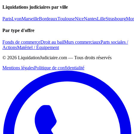
Liquidations judiciaires par ville
Paris
Lyon
Marseille
Bordeaux
Toulouse
Nice
Nantes
Lille
Strasbourg
Mont
Par type d'offre
Fonds de commerce
Droit au bail
Murs commerciaux
Parts sociales /
Actions
Matériel / Équipement
©
2026
LiquidationJudiciaire.com — Tous droits réservés
Mentions légales
Politique de confidentialité