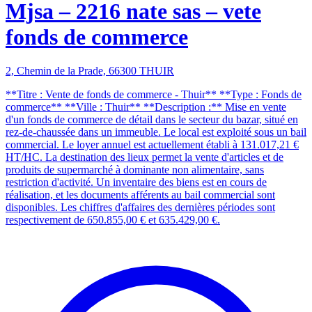
Mjsa – 2216 nate sas – vete
fonds de commerce
2, Chemin de la Prade, 66300 THUIR
**Titre : Vente de fonds de commerce - Thuir** **Type : Fonds de
commerce** **Ville : Thuir** **Description :** Mise en vente
d'un fonds de commerce de détail dans le secteur du bazar, situé en
rez-de-chaussée dans un immeuble. Le local est exploité sous un bail
commercial. Le loyer annuel est actuellement établi à 131.017,21 €
HT/HC. La destination des lieux permet la vente d'articles et de
produits de supermarché à dominante non alimentaire, sans
restriction d'activité. Un inventaire des biens est en cours de
réalisation, et les documents afférents au bail commercial sont
disponibles. Les chiffres d'affaires des dernières périodes sont
respectivement de 650.855,00 € et 635.429,00 €.