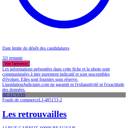
Date limite de dépôt des candidatures
32j restants
Voir l'annonce
Les informations présentées dans cette fiche et la photo sont
communiquées à titre purement indicatif et sont susceptibles
d'évoluer. Elles sont fournies sous réserve.
LiquidationJudiciaire.com ne garantit ni l'exhaustivité ni l'exactitude
des données.
BEAUVAIS
Fonds de commerce
LJ-485153-2
Les retrouvailles
14 RUE CARNOT, 60000 BEAUVAIS