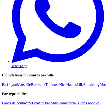
WhatsApp
Liquidations judiciaires par ville
Paris
Lyon
Marseille
Bordeaux
Toulouse
Nice
Nantes
Lille
Strasbourg
Mont
Par type d'offre
Fonds de commerce
Droit au bail
Murs commerciaux
Parts sociales /