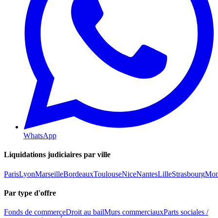
WhatsApp
Liquidations judiciaires par ville
Paris
Lyon
Marseille
Bordeaux
Toulouse
Nice
Nantes
Lille
Strasbourg
Mont
Par type d'offre
Fonds de commerce
Droit au bail
Murs commerciaux
Parts sociales /