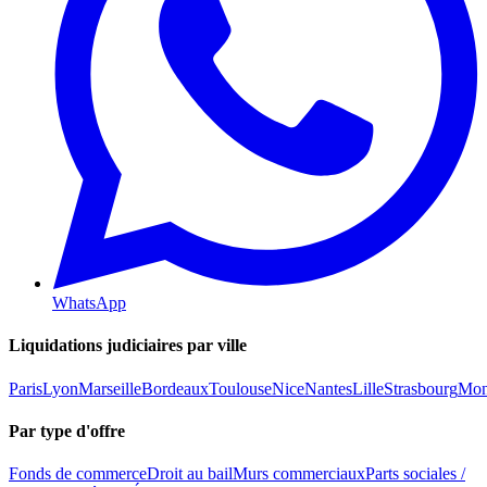
WhatsApp
Liquidations judiciaires par ville
Paris
Lyon
Marseille
Bordeaux
Toulouse
Nice
Nantes
Lille
Strasbourg
Mont
Par type d'offre
Fonds de commerce
Droit au bail
Murs commerciaux
Parts sociales /