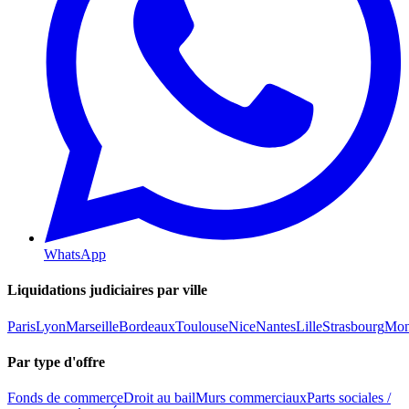
WhatsApp
Liquidations judiciaires par ville
Paris
Lyon
Marseille
Bordeaux
Toulouse
Nice
Nantes
Lille
Strasbourg
Mont
Par type d'offre
Fonds de commerce
Droit au bail
Murs commerciaux
Parts sociales /