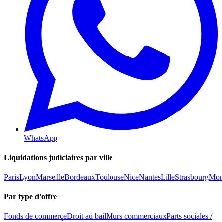
WhatsApp
Liquidations judiciaires par ville
Paris
Lyon
Marseille
Bordeaux
Toulouse
Nice
Nantes
Lille
Strasbourg
Mont
Par type d'offre
Fonds de commerce
Droit au bail
Murs commerciaux
Parts sociales /