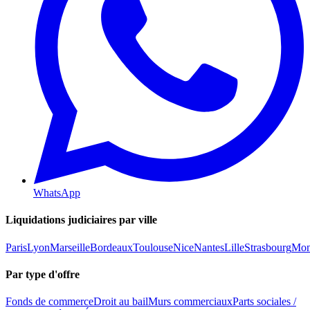
WhatsApp
Liquidations judiciaires par ville
Paris
Lyon
Marseille
Bordeaux
Toulouse
Nice
Nantes
Lille
Strasbourg
Mont
Par type d'offre
Fonds de commerce
Droit au bail
Murs commerciaux
Parts sociales /