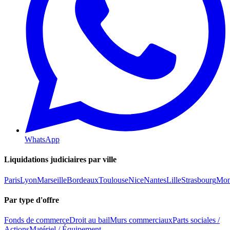
WhatsApp
Liquidations judiciaires par ville
Paris
Lyon
Marseille
Bordeaux
Toulouse
Nice
Nantes
Lille
Strasbourg
Mont
Par type d'offre
Fonds de commerce
Droit au bail
Murs commerciaux
Parts sociales /
Actions
Matériel / Équipement