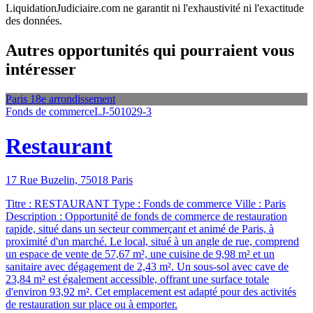
LiquidationJudiciaire.com ne garantit ni l'exhaustivité ni l'exactitude
des données.
Autres opportunités qui pourraient vous
intéresser
Paris 18e arrondissement
Fonds de commerce
LJ-501029-3
Restaurant
17 Rue Buzelin, 75018 Paris
Titre : RESTAURANT Type : Fonds de commerce Ville : Paris
Description : Opportunité de fonds de commerce de restauration
rapide, situé dans un secteur commerçant et animé de Paris, à
proximité d'un marché. Le local, situé à un angle de rue, comprend
un espace de vente de 57,67 m², une cuisine de 9,98 m² et un
sanitaire avec dégagement de 2,43 m². Un sous-sol avec cave de
23,84 m² est également accessible, offrant une surface totale
d'environ 93,92 m². Cet emplacement est adapté pour des activités
de restauration sur place ou à emporter.