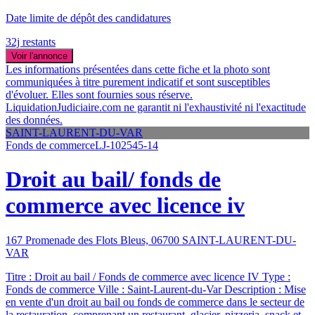
Date limite de dépôt des candidatures
32j restants
Voir l'annonce
Les informations présentées dans cette fiche et la photo sont
communiquées à titre purement indicatif et sont susceptibles
d'évoluer. Elles sont fournies sous réserve.
LiquidationJudiciaire.com ne garantit ni l'exhaustivité ni l'exactitude
des données.
SAINT-LAURENT-DU-VAR
Fonds de commerce
LJ-102545-14
Droit au bail/ fonds de
commerce avec licence iv
167 Promenade des Flots Bleus, 06700 SAINT-LAURENT-DU-
VAR
Titre : Droit au bail / Fonds de commerce avec licence IV Type :
Fonds de commerce Ville : Saint-Laurent-du-Var Description : Mise
en vente d'un droit au bail ou fonds de commerce dans le secteur de
la restauration, comprenant un restaurant, glacier, pizzeria, snack et