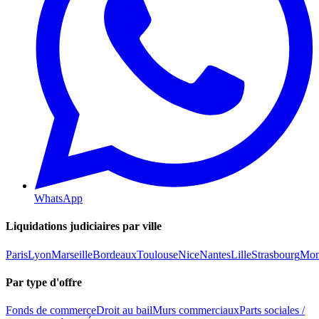
WhatsApp
Liquidations judiciaires par ville
Paris
Lyon
Marseille
Bordeaux
Toulouse
Nice
Nantes
Lille
Strasbourg
Mont
Par type d'offre
Fonds de commerce
Droit au bail
Murs commerciaux
Parts sociales /