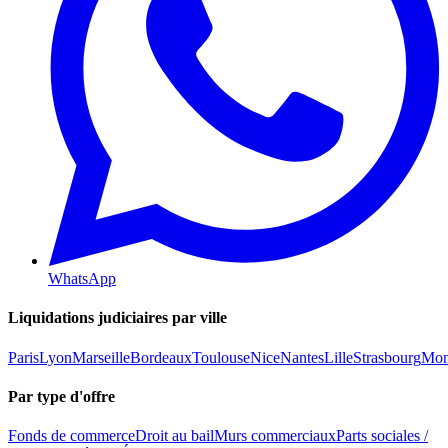
WhatsApp
Liquidations judiciaires par ville
Paris
Lyon
Marseille
Bordeaux
Toulouse
Nice
Nantes
Lille
Strasbourg
Mont
Par type d'offre
Fonds de commerce
Droit au bail
Murs commerciaux
Parts sociales /