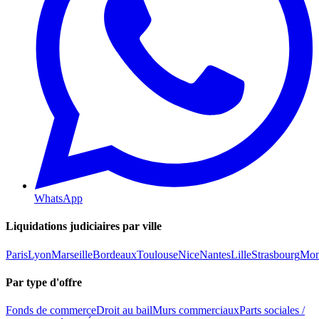
WhatsApp
Liquidations judiciaires par ville
Paris
Lyon
Marseille
Bordeaux
Toulouse
Nice
Nantes
Lille
Strasbourg
Mont
Par type d'offre
Fonds de commerce
Droit au bail
Murs commerciaux
Parts sociales /